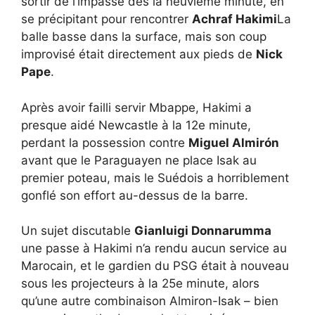
sortir de l’impasse dès la neuvième minute, en
se précipitant pour rencontrer
Achraf Hakimi
La
balle basse dans la surface, mais son coup
improvisé était directement aux pieds de
Nick
Pape
.
Après avoir failli servir Mbappe, Hakimi a
presque aidé Newcastle à la 12e minute,
perdant la possession contre
Miguel Almirón
avant que le Paraguayen ne place Isak au
premier poteau, mais le Suédois a horriblement
gonflé son effort au-dessus de la barre.
Un sujet discutable
Gianluigi Donnarumma
une passe à Hakimi n’a rendu aucun service au
Marocain, et le gardien du PSG était à nouveau
sous les projecteurs à la 25e minute, alors
qu’une autre combinaison Almiron-Isak – bien