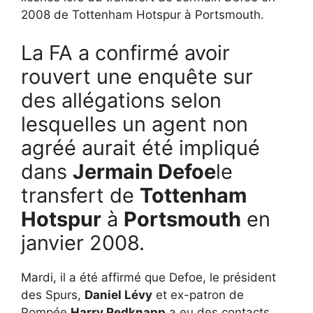
2008 de Tottenham Hotspur à Portsmouth.
La FA a confirmé avoir
rouvert une enquête sur
des allégations selon
lesquelles un agent non
agréé aurait été impliqué
dans
Jermain Defoe
le
transfert de
Tottenham
Hotspur
à
Portsmouth
en
janvier 2008.
Mardi, il a été affirmé que Defoe, le président
des Spurs,
Daniel Lévy
et ex-patron de
Pompée
Harry Redknapp
a eu des contacts