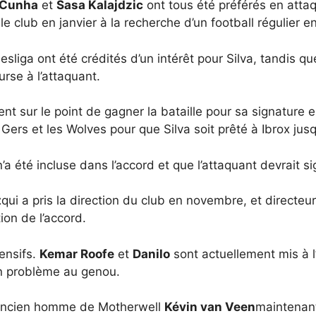
 Cunha
et
Sasa Kalajdzic
ont tous été préférés en atta
 le club en janvier à la recherche d’un football régulier 
iga ont été crédités d’un intérêt pour Silva, tandis q
rse à l’attaquant.
t sur le point de gagner la bataille pour sa signature e
 Gers et les Wolves pour que Silva soit prêté à Ibrox jusq
 été incluse dans l’accord et que l’attaquant devrait sig
t
qui a pris la direction du club en novembre, et directeu
ion de l’accord.
ensifs.
Kemar Roofe
et
Danilo
sont actuellement mis à l
un problème au genou.
ancien homme de Motherwell
Kévin van Veen
maintenan