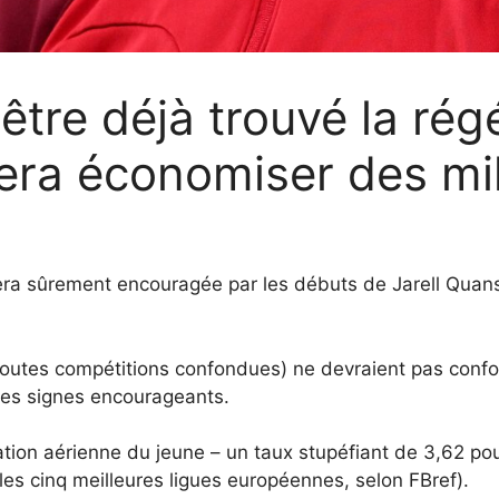
-être déjà trouvé la ré
 fera économiser des mi
 sera sûrement encouragée par les débuts de Jarell Quansa
utes compétitions confondues) ne devraient pas confort
ques signes encourageants.
nation aérienne du jeune – un taux stupéfiant de 3,62 p
es cinq meilleures ligues européennes, selon FBref).