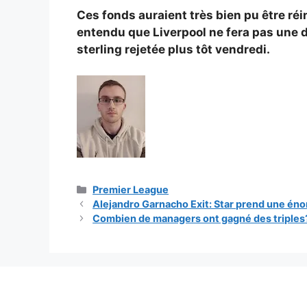
Ces fonds auraient très bien pu être r
entendu que Liverpool ne fera pas une d
sterling rejetée plus tôt vendredi.
Catégories
Premier League
Alejandro Garnacho Exit: Star prend une éno
Combien de managers ont gagné des triples? R