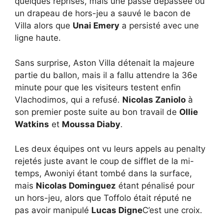
quelques reprises, mais une passe dépassée ou
un drapeau de hors-jeu a sauvé le bacon de
Villa alors que
Unai Emery
a persisté avec une
ligne haute.
Sans surprise, Aston Villa détenait la majeure
partie du ballon, mais il a fallu attendre la 36e
minute pour que les visiteurs testent enfin
Vlachodimos, qui a refusé.
Nicolas Zaniolo
à
son premier poste suite au bon travail de
Ollie
Watkins
et
Moussa Diaby
.
Les deux équipes ont vu leurs appels au penalty
rejetés juste avant le coup de sifflet de la mi-
temps, Awoniyi étant tombé dans la surface,
mais
Nicolas Dominguez
étant pénalisé pour
un hors-jeu, alors que Toffolo était réputé ne
pas avoir manipulé
Lucas Digne
C’est une croix.