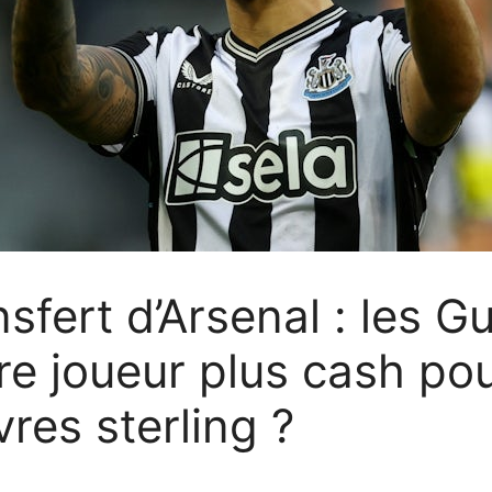
sfert d’Arsenal : les G
re joueur plus cash p
vres sterling ?