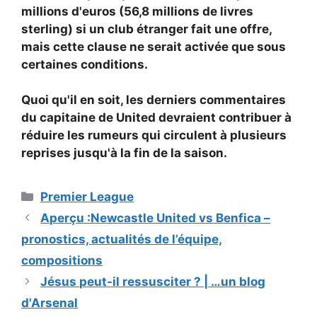
millions d'euros (56,8 millions de livres
sterling) si un club étranger fait une offre,
mais cette clause ne serait activée que sous
certaines conditions.
Quoi qu'il en soit, les derniers commentaires
du capitaine de United devraient contribuer à
réduire les rumeurs qui circulent à plusieurs
reprises jusqu'à la fin de la saison.
Catégories
Premier League
Aperçu :Newcastle United vs Benfica –
pronostics, actualités de l’équipe,
compositions
Jésus peut-il ressusciter ? | …un blog
d'Arsenal