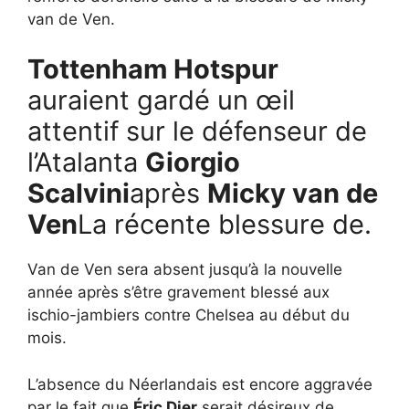
van de Ven.
Tottenham Hotspur
auraient gardé un œil
attentif sur le défenseur de
l’Atalanta
Giorgio
Scalvini
après
Micky van de
Ven
La récente blessure de.
Van de Ven sera absent jusqu’à la nouvelle
année après s’être gravement blessé aux
ischio-jambiers contre Chelsea au début du
mois.
L’absence du Néerlandais est encore aggravée
par le fait que
Éric Dier
serait désireux de