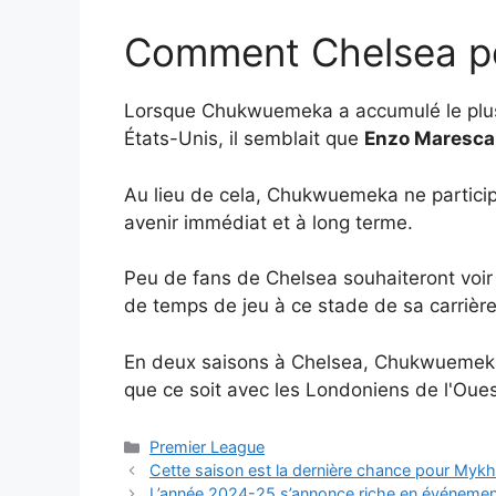
Comment Chelsea pour
Lorsque Chukwuemeka a accumulé le plus 
États-Unis, il semblait que
Enzo Maresca
Au lieu de cela, Chukwuemeka ne participe
avenir immédiat et à long terme.
Peu de fans de Chelsea souhaiteront voir
de temps de jeu à ce stade de sa carrière
En deux saisons à Chelsea, Chukwuemeka 
que ce soit avec les Londoniens de l'Ouest
Catégories
Premier League
Cette saison est la dernière chance pour Myk
L’année 2024-25 s’annonce riche en événeme