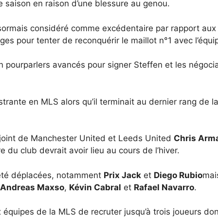
 saison en raison d’une blessure au genou.
rmais considéré comme excédentaire par rapport aux be
s pour tenter de reconquérir le maillot n°1 avec l’équi
 pourparlers avancés pour signer Steffen et les négocia
.
rante en MLS alors qu’il terminait au dernier rang de l
joint de Manchester United et Leeds United
Chris Arm
e du club devrait avoir lieu au cours de l’hiver.
 été déplacées, notamment
Prix ​​Jack
et
Diego Rubio
mai
Andreas Maxso
,
Kévin Cabral
et
Rafael Navarro
.
équipes de la MLS de recruter jusqu’à trois joueurs don