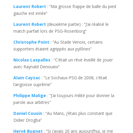
Laurent Robert
: “Ma grosse frappe de balle du pied
gauche est innée”
Laurent Robert
(deuxième partie) : “J’ai réalisé le
match parfait lors de PSG-Rosenborg”
Christophe Point
: “Au Stade Venoix, certains
supporters étaient agrippés aux pylônes”
Nicolas Laspalles
: “C’était un rêve éveillé de jouer
avec Raynald Denoueix”
Alain Cayzac
: “Le Sochaux-PSG de 2008, c’était
l’angoisse suprême”
Philippe Malige
: “J’ai toujours milité pour donner la
parole aux arbitres”
Daniel Cousin
: “Au Mans, j’étais plus constant que
Didier Drogba”
Hervé Bugnet
: “Si j’avais 20 ans aujourd’hui, je me