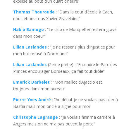
expulsé au bout d’un quart d’heure”
Thomas Thouroude
: “Dans la cour d’école à Caen,
nous étions tous Xavier Gravelaine”
Habib Bamogo
: “Le club de Montpellier restera gravé
dans mon coeur”
Lilian Laslandes
: “Je ne ressens plus d’injustice pour
mon but refusé à Dortmund”
Lilian Laslandes
(2eme partie) : “Entendre le Parc des
Princes encourager Bordeaux, ça fait tout drôle”
Emerick Darbelet
: “Mon maillot d’Ajaccio est
toujours dans mon bureau”
Pierre-Yves André
: “Au début je ne voulais pas aller à
Bastia mais mon oncle a signé pour moi”
Christophe Lagrange
: “Je voulais finir ma carrière à
Angers mais on ne m’a pas ouvert la porte”