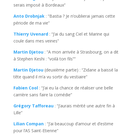
serais imposé à Bordeaux”
Anto Drobnjak
: “Bastia ? Je n’oublierai jamais cette
période de ma vie”
Thierry Uvenard
: “J’ai du sang Ciel et Marine qui
coule dans mes veines”
Martin Djetou
: “A mon arrivée à Strasbourg, on a dit
à Stephen Keshi : “voilà ton fils””
Martin Djetou
(deuxième partie) : “Zidane a baissé la
tête quand il m’a vu sortir du vestiaire”
Fabien Cool
: “J’ai eu la chance de réaliser une belle
carrière sans faire la comédie”
Grégory Tafforeau
: “J’aurais mérité une autre fin à
Lille”
Lilian Compan
: “J’ai beaucoup d’amour et d’estime
pour l’AS Saint-Etienne”